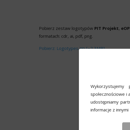
Pobierz zestaw logotypów
PIT Projekt
,
eOP
formatach: cdr, ai, pdf, png.
Pobierz: Logotypes.zip [~2,3MB]
Wykorzystujemy p
społecznościowe i a
udostępniamy part
informacje z innymi