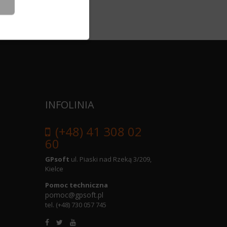
INFOLINIA
(+48) 41 308 02
60
GPsoft
ul. Piaski nad Rzeką 3/209,
Kielce
Pomoc techniczna
pomoc@gpsoft.pl
tel.
(+48) 730 057 745