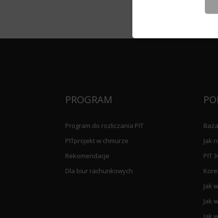
PROGRAM
PO
Program do rozliczania PIT
Baza
PITprojekt w chmurze
Jak r
Rekomendacje
PIT 3
Dla biur rachunkowych
Kore
Jak w
Jak w
Jak w