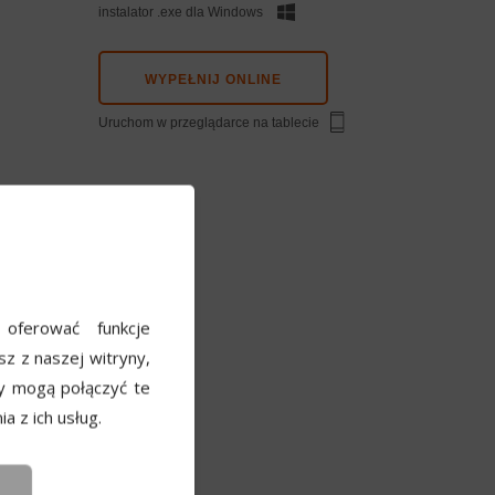
instalator .exe dla Windows
WYPEŁNIJ ONLINE
Uruchom w przeglądarce na tablecie
e
 oferować funkcje
sz z naszej witryny,
y mogą połączyć te
a z ich usług.
ny
→