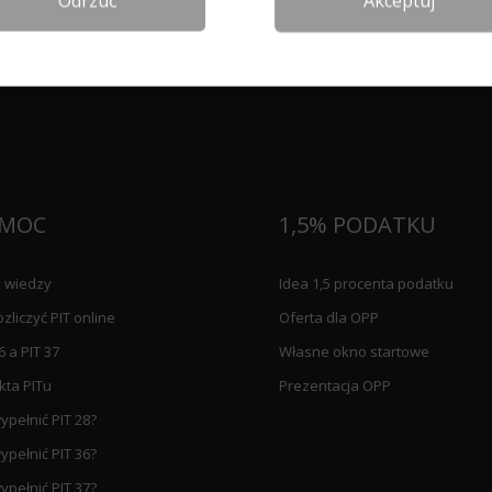
Odrzuć
Akceptuj
MOC
1,5% PODATKU
 wiedzy
Idea 1,5 procenta podatku
ozliczyć PIT online
Oferta dla OPP
6 a PIT 37
Własne okno startowe
kta PITu
Prezentacja OPP
ypełnić PIT 28?
ypełnić PIT 36?
ypełnić PIT 37?