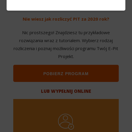
Nie wiesz jak rozliczyć PIT za 2020 rok?
Nic prostszego! Znajdziesz tu przykładowe
rozwiązania wraz z tutorialem. Wybierz rodzaj
rozliczenia i poznaj możliwości programu Twój E-Pit
Projekt.
POBIERZ PROGRAM
LUB WYPEŁNIJ ONLINE