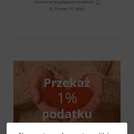
Uruchom w przeglądarce na tablecie
IE, Chrome, FF, Safari
Przekaż
1%
podatku