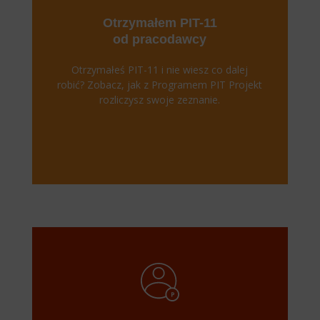
Otrzymałem PIT-11
od pracodawcy
Otrzymałeś PIT-11 i nie wiesz co dalej
robić? Zobacz, jak z Programem PIT Projekt
rozliczysz swoje zeznanie.