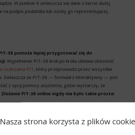
niądze. W punkcie K umieszcza się dane o karcie dużej
ce na podpis podatnika lub osoby go reprezentującej.
PIT-38 pomoże lepiej przygotować się do
cji
. Wypełnienie PIT-38 krok po kroku ułatwia obecność
 rozliczania PIT
, który przeprowadzi przez wszystkie
ów. Zwłaszcza że PIT-38 — formularz interaktywny — jest
stać z opcji pomocy asystenta, gdzie wystarczy, że
.
Złożenie PIT-38 online nigdy nie było takie proste
!
Nasza strona korzysta z plików cooki