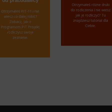
od pracodawcy
Otrzymałeś różne druki
do rozliczenia i nie wiesz
Otrzymałeś PIT-11 i nie
jak je rozliczyć? Tu
wiesz co dalej robić?
znajdziesz tutorial dla
Zobacz, jak z
Ciebie.
Programem PIT Projekt
rozliczysz swoje
zeznanie.