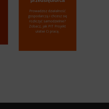
przedsiębiorca
Prowadzisz działalność
gospodarczą i chcesz się
rozliczyć samodzielnie?
Zobacz, jak PIT Projekt
ułatwi Ci pracę.