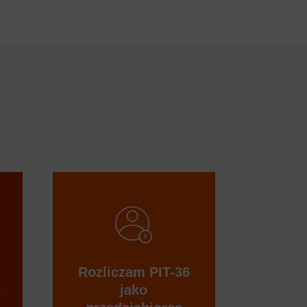
Rozliczam PIT-36
C
jako