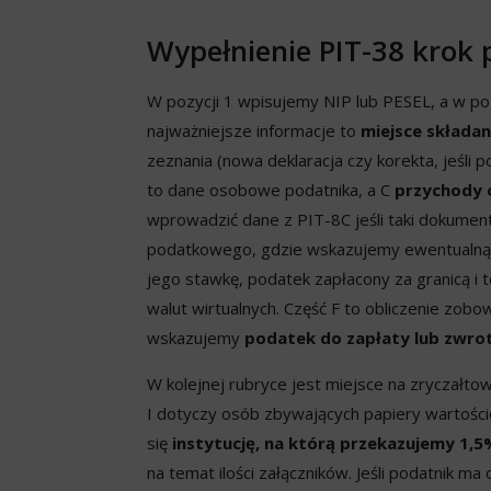
Wypełnienie PIT-38 krok 
W pozycji 1 wpisujemy NIP lub PESEL, a w pozy
najważniejsze informacje to
miejsce składa
zeznania (nowa deklaracja czy korekta, jeśli
to dane osobowe podatnika, a C
przychody 
wprowadzić dane z PIT-8C jeśli taki dokument
podatkowego, gdzie wskazujemy ewentualną st
jego stawkę, podatek zapłacony za granicą i t
walut wirtualnych. Część F to obliczenie zob
wskazujemy
podatek do zapłaty lub zwro
W kolejnej rubryce jest miejsce na zryczałt
I dotyczy osób zbywających papiery wartośc
się
instytucję, na którą przekazujemy 1,
na temat ilości załączników. Jeśli podatnik m