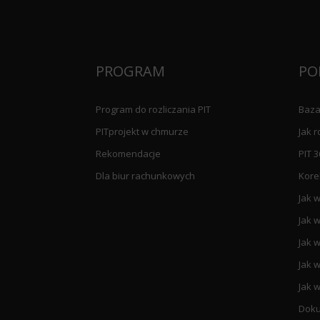
PROGRAM
PO
Program do rozliczania PIT
Baza
PITprojekt w chmurze
Jak r
Rekomendacje
PIT 3
Dla biur rachunkowych
Kore
Jak w
Jak w
Jak w
Jak w
Jak w
Doku