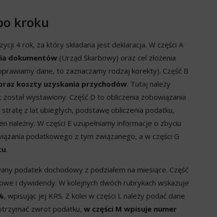
po kroku
cji 4 rok, za który składana jest deklaracja. W części A
nia dokumentów
(Urząd Skarbowy) oraz cel złożenia
 poprawiamy dane, to zaznaczamy rodzaj korekty). Część B
oraz koszty uzyskania przychodów
. Tutaj należy
 został wystawiony. Część D to obliczenia zobowiązania
ratę z lat ubiegłych, podstawę obliczenia podatku,
en należny. W części E uzupełniamy informacje o zbyciu
owiązania podatkowego z tym związanego, a w części G
tu
.
owany podatek dochodowy z podziałem na miesiące. Część
iowe i dywidendy. W kolejnych dwóch rubrykach wskazuje
5%
, wpisując jej KRS. Z kolei w części L należy podać dane
a otrzymać zwrot podatku,
w części M wpisuje numer