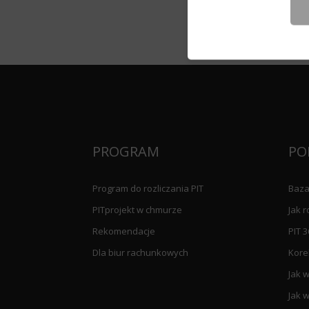
PROGRAM
PO
Program do rozliczania PIT
Baza
PITprojekt w chmurze
Jak r
Rekomendacje
PIT 3
Dla biur rachunkowych
Kore
Jak w
Jak w