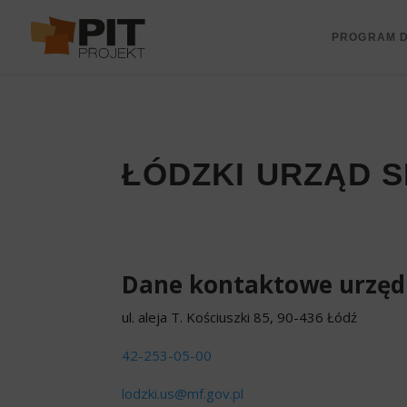
PROGRAM D
ŁÓDZKI URZĄD 
Dane kontaktowe urzęd
ul. aleja T. Kościuszki 85, 90-436 Łódź
42-253-05-00
lodzki.us@mf.gov.pl