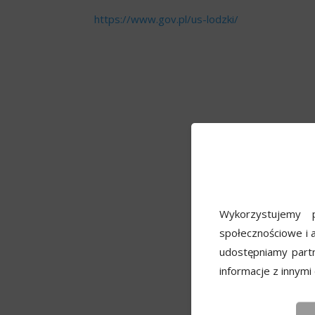
https://www.gov.pl/us-lodzki/
Wykorzystujemy p
społecznościowe i a
udostępniamy part
informacje z innymi