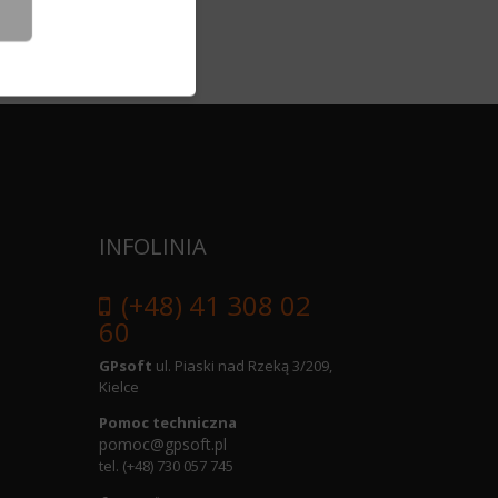
INFOLINIA
(+48) 41 308 02
60
GPsoft
ul. Piaski nad Rzeką 3/209,
Kielce
Pomoc techniczna
pomoc@gpsoft.pl
tel.
(+48) 730 057 745