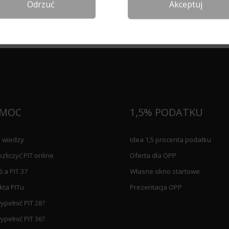
Odrzuć
Akceptuj
MOC
1,5% PODATKU
 wiedzy
Idea 1,5 procenta podatku
ozliczyć PIT online
Oferta dla OPP
6 a PIT 37
Własne okno startowe
kta PITu
Prezentacja OPP
ypełnić PIT 28?
ypełnić PIT 36?