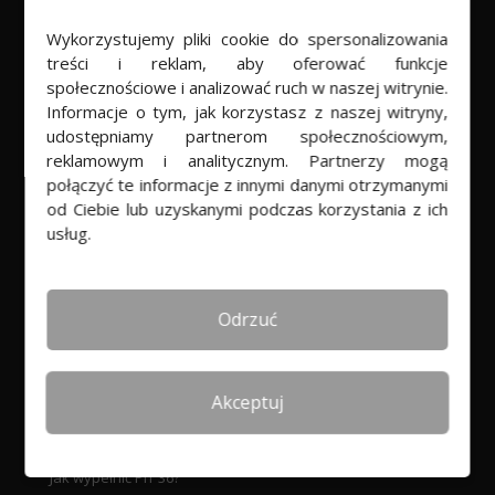
PROGRAM
Wykorzystujemy pliki cookie do spersonalizowania
treści i reklam, aby oferować funkcje
Program do rozliczania PIT
społecznościowe i analizować ruch w naszej witrynie.
PITprojekt w chmurze
Informacje o tym, jak korzystasz z naszej witryny,
udostępniamy partnerom społecznościowym,
Rekomendacje
reklamowym i analitycznym. Partnerzy mogą
Dla biur rachunkowych
połączyć te informacje z innymi danymi otrzymanymi
od Ciebie lub uzyskanymi podczas korzystania z ich
usług.
POMOC
Baza wiedzy
Odrzuć
Jak rozliczyć PIT online
PIT 36 a PIT 37
Akceptuj
Korekta PITu
Jak wypełnić PIT 28?
Jak wypełnić PIT 36?