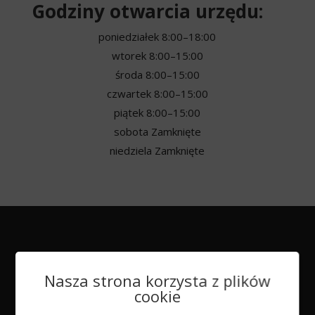
Godziny otwarcia urzędu:
poniedziałek
8:00–18:00
wtorek
8:00–15:00
środa
8:00–15:00
czwartek
8:00–15:00
piątek
8:00–15:00
sobota
Zamknięte
niedziela
Zamknięte
Nasza strona korzysta z plików
cookie