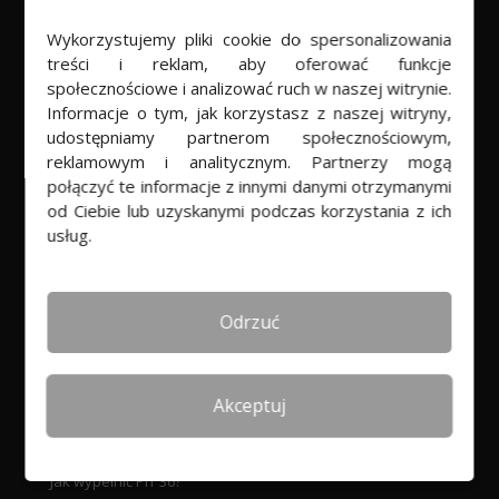
PROGRAM
Wykorzystujemy pliki cookie do spersonalizowania
treści i reklam, aby oferować funkcje
Program do rozliczania PIT
społecznościowe i analizować ruch w naszej witrynie.
PITprojekt w chmurze
Informacje o tym, jak korzystasz z naszej witryny,
udostępniamy partnerom społecznościowym,
Rekomendacje
reklamowym i analitycznym. Partnerzy mogą
Dla biur rachunkowych
połączyć te informacje z innymi danymi otrzymanymi
od Ciebie lub uzyskanymi podczas korzystania z ich
usług.
POMOC
Baza wiedzy
Odrzuć
Jak rozliczyć PIT online
PIT 36 a PIT 37
Akceptuj
Korekta PITu
Jak wypełnić PIT 28?
Jak wypełnić PIT 36?