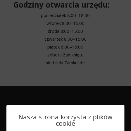
Godziny otwarcia urzędu:
poniedziałek
8:00–18:00
wtorek
8:00–15:00
środa
8:00–15:00
czwartek
8:00–15:00
piątek
8:00–15:00
sobota
Zamknięte
niedziela
Zamknięte
Nasza strona korzysta z plików
cookie