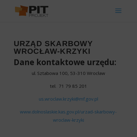
URZĄD SKARBOWY
WROCŁAW-KRZYKI
Dane kontaktowe urzędu:
ul. Sztabowa 100, 53-310 Wrocław
tel. 71 79 85 201
us.wroclaw.krzyki@mf.gov.pl
www.dolnoslaskie.kas.gov.pl/urzad-skarbowy-
wroclaw-krzyki