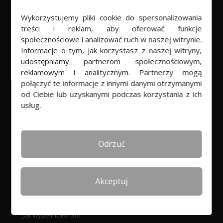
PROGRAM
Wykorzystujemy pliki cookie do spersonalizowania
treści i reklam, aby oferować funkcje
Program do rozliczania PIT
społecznościowe i analizować ruch w naszej witrynie.
PITprojekt w chmurze
Informacje o tym, jak korzystasz z naszej witryny,
udostępniamy partnerom społecznościowym,
Rekomendacje
reklamowym i analitycznym. Partnerzy mogą
Dla biur rachunkowych
połączyć te informacje z innymi danymi otrzymanymi
od Ciebie lub uzyskanymi podczas korzystania z ich
usług.
POMOC
Baza wiedzy
Odrzuć
Jak rozliczyć PIT online
PIT 36 a PIT 37
Akceptuj
Korekta PITu
Jak wypełnić PIT 28?
Jak wypełnić PIT 36?