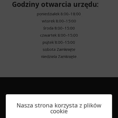
Godziny otwarcia urzędu:
poniedziałek
8:00–18:00
wtorek
8:00–15:00
środa
8:00–15:00
czwartek
8:00–15:00
piątek
8:00–15:00
sobota
Zamknięte
niedziela
Zamknięte
Nasza strona korzysta z plików
cookie