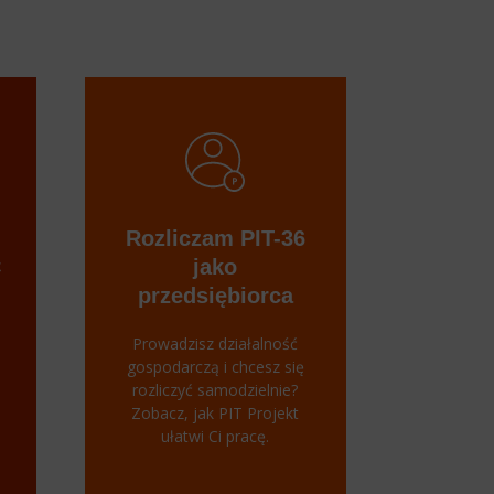
Rozliczam PIT-36
C
jako
przedsiębiorca
Prowadzisz działalność
gospodarczą i chcesz się
rozliczyć samodzielnie?
Zobacz, jak PIT Projekt
ułatwi Ci pracę.