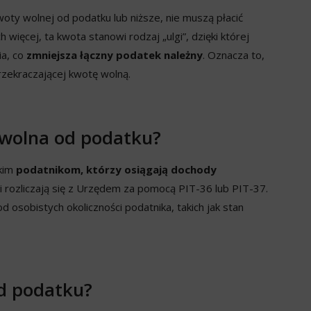
oty wolnej od podatku lub niższe, nie muszą płacić
ięcej, ta kwota stanowi rodzaj „ulgi”, dzięki której
ia, co
zmniejsza łączny podatek należny
. Oznacza to,
rzekraczającej kwotę wolną.
 wolna od podatku?
tkim
podatnikom, którzy osiągają dochody
j
i rozliczają się z Urzędem za pomocą PIT-36 lub PIT-37.
d osobistych okoliczności podatnika, takich jak stan
od podatku?