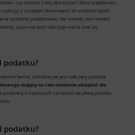
odatku i czy możesz z niej skorzystać? Masz wątpliwości,
ię rozliczyć z Urzędem Skarbowym? W ostatnich latach
ian w systemie podatkowym. Nie ominęły one również
śnimy, czym ona jest i dlaczego warto znać jej
d podatku?
tawowo kwota, od której nie jest naliczany podatek
kowego mający na celu obniżenie obciążeń dla
że podatnicy o najniższych zarobkach nie płacą podatku
ości.
d podatku?