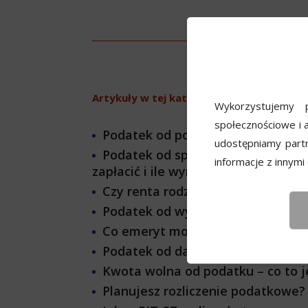
Artykuły w tej kategorii
Wykorzystujemy p
społecznościowe i a
Podatek od pożyczki od rodziny – 
udostępniamy part
Podatek od sprzedaży nieruchomoś
informacje z innymi
zapłacić i ile wynosi?
Czy renta rodzinna dziecka jest w
Podatek od wygranej – Od jakiej 
Co emeryt może odliczyć od poda
Podatek od darowizny – jak go obli
Kwota wolna od podatku – co to je
Planujesz rozliczenie podatkowe? 