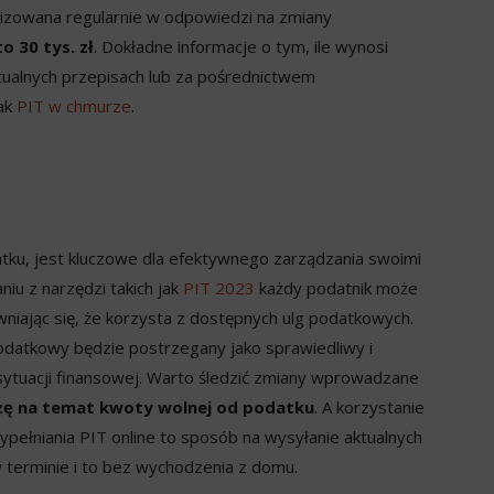
lizowana regularnie w odpowiedzi na zmiany
o 30 tys. zł
. Dokładne informacje o tym, ile wynosi
tualnych przepisach lub za pośrednictwem
jak
PIT w chmurze
.
tku, jest kluczowe dla efektywnego zarządzania swoimi
iu z narzędzi takich jak
PIT 2023
każdy podatnik może
wniając się, że korzysta z dostępnych ulg podatkowych.
odatkowy będzie postrzegany jako sprawiedliwy i
h sytuacji finansowej. Warto śledzić zmiany wprowadzane
dzę na temat kwoty wolnej od podatku
. A korzystanie
pełniania PIT online to sposób na wysyłanie aktualnych
terminie i to bez wychodzenia z domu.