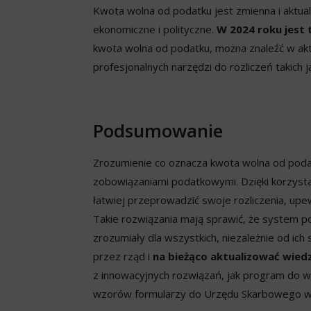
Kwota wolna od podatku jest zmienna i aktua
ekonomiczne i polityczne.
W 2024 roku jest t
kwota wolna od podatku, można znaleźć w ak
profesjonalnych narzędzi do rozliczeń takich 
Podsumowanie
Zrozumienie co oznacza kwota wolna od poda
zobowiązaniami podatkowymi. Dzięki korzystan
łatwiej przeprowadzić swoje rozliczenia, upe
Takie rozwiązania mają sprawić, że system p
zrozumiały dla wszystkich, niezależnie od ic
przez rząd i
na bieżąco aktualizować wie
z innowacyjnych rozwiązań, jak program do wy
wzorów formularzy do Urzędu Skarbowego w 