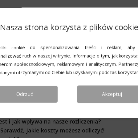
Nasza strona korzysta z plików cooki
liki cookie do spersonalizowania treści i reklam, aby
nalizować ruch w naszej witrynie. Informacje o tym, jak korzysta
kiedy trzeba płacić?
nerom społecznościowym, reklamowym i analitycznym. Partnerz
ci przed upływem 5 lat – kiedy trzeba go
 danymi otrzymanymi od Ciebie lub uzyskanymi podczas korzystani
liczana do dochodu rodzica?
Odrzuć
Akceptuj
kwoty trzeba go zapłacić?
tku?
czyć i kiedy płacić?
st i jak wpływa na nasze rozliczenia?
Sprawdź, jakie koszty możesz odliczyć!