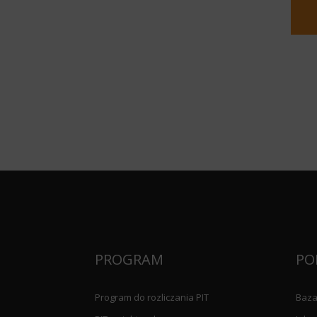
PROGRAM
PO
Program do rozliczania PIT
Baza