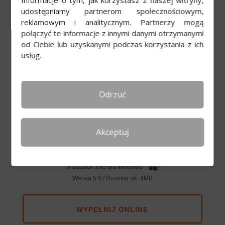
Który PIT wypełnić?
udostępniamy partnerom społecznościowym,
Jak rozliczyć wynajem mieszkania w
reklamowym i analitycznym. Partnerzy mogą
deklaracji PIT: Praktyczny przewodnik
połączyć te informacje z innymi danymi otrzymanymi
od Ciebie lub uzyskanymi podczas korzystania z ich
PIT wysłany do złego urzędu – co zrobić?
usług.
Jakie dochody są zwolnione z podatku?
Odrzuć
Program do PIT
Akceptuj
POBIERZ PROGRAM
instalator .exe dla Windows
Wersja 5.0 / Rozmiar ok. 4MB
WYPEŁNIJ ONLINE