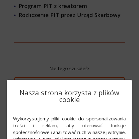
Program PIT z kreatorem
Rozliczenie PIT przez Urząd Skarbowy
Nie tego szukałeś?
WRÓĆ DO LISTY KATEGORII
Nasza strona korzysta z plików
cookie
Przeczytaj również
Wykorzystujemy pliki cookie do spersonalizowania
treści i reklam, aby oferować funkcje
społecznościowe i analizować ruch w naszej witrynie.
Duplikat PIT-11
Informacje o tym, jak korzystasz z naszej witryny,