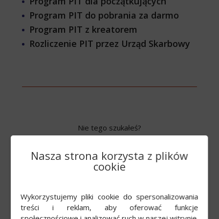
Program PIT dla początkujących
Program PIT do pobrania za darmo
Program PIT z kreatorem
Rozliczenie PIT przez Urząd Skarbowy
Nie tego szukałeś?
Nasza strona korzysta z plików
WRÓĆ DO LISTY KATEGORII
cookie
Wykorzystujemy pliki cookie do spersonalizowania
Przeczytaj również
treści i reklam, aby oferować funkcje
społecznościowe i analizować ruch w naszej witrynie.