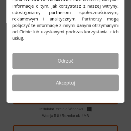
Informacje o tym, jak korzystasz z naszej witryny,
Jak odzyskać utracone PIT-y?
udostępniamy partnerom społecznościowym,
Usługa Twój e-PIT
reklamowym i analitycznym. Partnerzy mogą
Czy renta rodzinna dziecka jest wliczana do
połączyć te informacje z innymi danymi otrzymanymi
dochodu rodzica?
od Ciebie lub uzyskanymi podczas korzystania z ich
usług.
PIT 36L – co to i kto powinien go złożyć?
Program do PIT 28 online
Odrzuć
Program do PIT
Akceptuj
POBIERZ PROGRAM
instalator .exe dla Windows
Wersja 5.0 / Rozmiar ok. 4MB