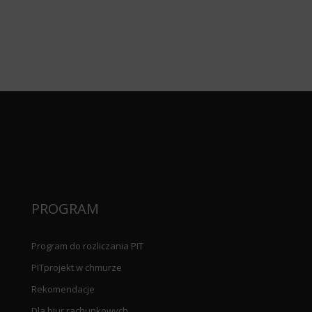
PROGRAM
Program do rozliczania PIT
PITprojekt w chmurze
Rekomendacje
Dla biur rachunkowych