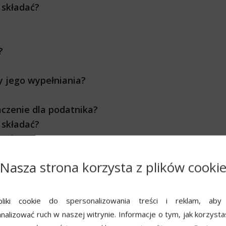
o składać?
?
dy jego wypełniania?
naczenie dla podatnika?
o składać?
owi?
liczana do dochodu rodzica?
Nasza strona korzysta z plików cooki
ku
ją oblicza?
liki cookie do spersonalizowania treści i reklam, aby
racji podatkowej?
nalizować ruch w naszej witrynie. Informacje o tym, jak korzysta