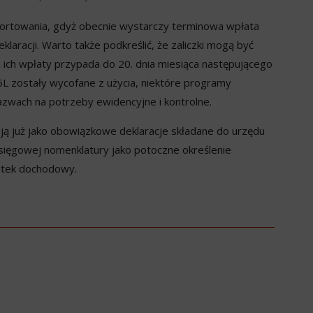
aportowania, gdyż obecnie wystarczy terminowa wpłata
eklaracji. Warto także podkreślić, że zaliczki mogą być
in ich wpłaty przypada do 20. dnia miesiąca następującego
5L zostały wycofane z użycia, niektóre programy
zwach na potrzeby ewidencyjne i kontrolne.
ują już jako obowiązkowe deklaracje składane do urzędu
sięgowej nomenklatury jako potoczne określenie
datek dochodowy.