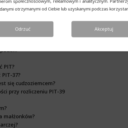
dy jego wypełniania?
nerom społecznościowym, reklamowym i analitycznym. Partnerz
naczenie dla podatnika?
 danymi otrzymanymi od Ciebie lub uzyskanymi podczas korzystani
ożna odliczyć od podatku?
ze Informacje
Odrzuć
Akceptuj
rcza a podatki: co warto wiedzieć?
 spadek?
ć PIT?
ć PIT-37?
jest się cudzoziemcem?
ci przy rozliczeniu PIT-39
em?
nia małżonków?
darczej?