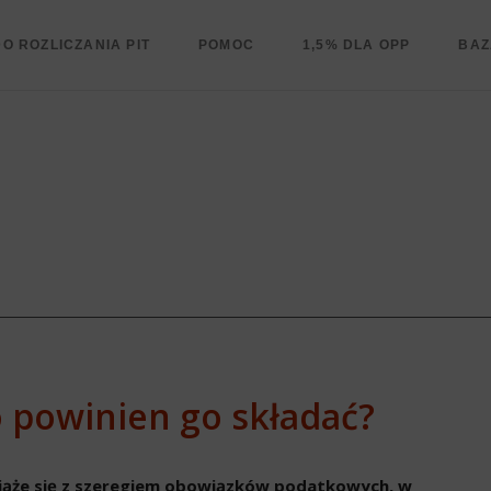
O ROZLICZANIA PIT
POMOC
1,5% DLA OPP
BAZ
to powinien go składać?
wiąże się z szeregiem obowiązków podatkowych, w