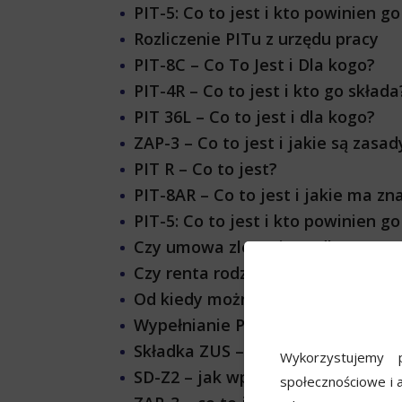
PIT-5: Co to jest i kto powinien g
Rozliczenie PITu z urzędu pracy
PIT-8C – Co To Jest i Dla kogo?
PIT-4R – Co to jest i kto go składa
PIT 36L – Co to jest i dla kogo?
ZAP-3 – Co to jest i jakie są zasa
PIT R – Co to jest?
PIT-8AR – Co to jest i jakie ma z
PIT-5: Co to jest i kto powinien g
Czy umowa zlecenie podlega PIT-
Czy renta rodzinna dziecka jest w
Od kiedy można składać pit?
Wypełnianie PIT-2A – krok po kro
Składka ZUS – ile wynosi i jak się 
Wykorzystujemy p
SD-Z2 – jak wpisać udział w dekla
społecznościowe i a