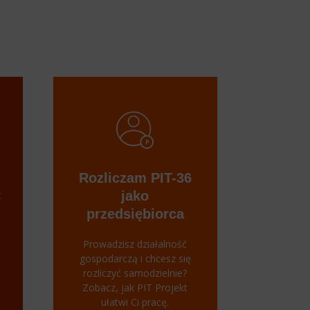
Rozliczam PIT-36
C
jako
przedsiębiorca
Prowadzisz działalność
gospodarczą i chcesz się
rozliczyć samodzielnie?
Zobacz, jak PIT Projekt
ułatwi Ci pracę.