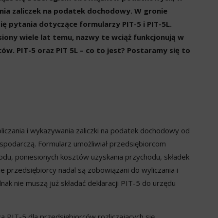
nia zaliczek na podatek dochodowy. W gronie
ię pytania dotyczące formularzy PIT-5 i PIT-5L.
siony wiele lat temu, nazwy te wciąż funkcjonują w
ów. PIT-5 oraz PIT 5L – co to jest? Postaramy się to
liczania i wykazywania zaliczki na podatek dochodowy od
spodarczą. Formularz umożliwiał przedsiębiorcom
odu, poniesionych kosztów uzyskania przychodu, składek
e przedsiębiorcy nadal są zobowiązani do wyliczania i
nak nie muszą już składać deklaracji PIT-5 do urzędu
 PIT-5 dla przedsiębiorców rozliczających się