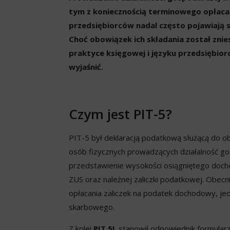
tym z koniecznością terminowego opłaca
przedsiębiorców nadal często pojawiają s
Choć obowiązek ich składania został znie
praktyce księgowej i języku przedsiębiorc
wyjaśnić.
Czym jest PIT-5?
PIT-5 był deklaracją podatkową służącą do ob
osób fizycznych prowadzących działalność go
przedstawienie wysokości osiągniętego doch
ZUS oraz należnej zaliczki podatkowej. Obecni
opłacania zaliczek na podatek dochodowy, jed
skarbowego.
Z kolei
PIT 5L
stanowił odpowiednik formularza