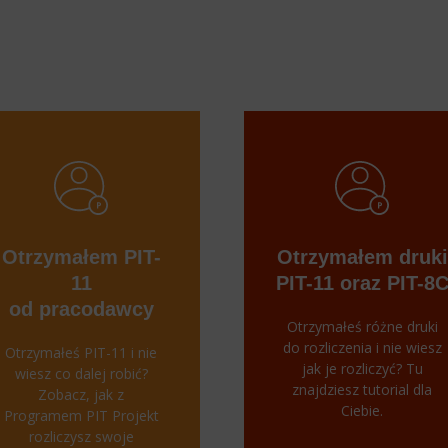
Otrzymałem PIT-
Otrzymałem druki
11
PIT-11 oraz PIT-8
od pracodawcy
Otrzymałeś różne druki
do rozliczenia i nie wiesz
Otrzymałeś PIT-11 i nie
jak je rozliczyć? Tu
wiesz co dalej robić?
znajdziesz tutorial dla
Zobacz, jak z
Ciebie.
Programem PIT Projekt
rozliczysz swoje