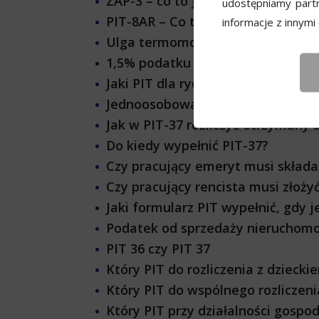
ZAP-3 – co to jest i jakie są zasa
udostępniamy part
PIT-8AR – Co to jest i jakie ma z
informacje z innymi
Ulga termomodernizacyjna – co m
1,5% podatku i PIT – najważniejs
Jaki PIT dla ryczałtowca?
Jednoosobowa działalność gospoda
Jak w PIT-37 rozliczyć otrzymany
Do kiedy wypełnić PIT-37?
Czy pracujący emeryt musi składa
Czy pracujący rencista musi złoży
Jaki formularz PIT wypełnić, gdy 
Podatek od sprzedaży nieruchomoś
PIT 36 czy PIT 37
Który PIT do rozliczenia z dziecki
Który PIT do wspólnego rozlicze
Który PIT przy działalności gospo