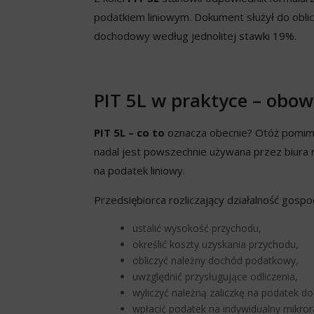
podatkiem liniowym. Dokument służył do oblic
dochodowy według jednolitej stawki 19%.
PIT 5L w praktyce – obow
PIT 5L – co to
oznacza obecnie? Otóż pomimo 
nadal jest powszechnie używana przez biura r
na podatek liniowy.
Przedsiębiorca rozliczający działalność gosp
ustalić wysokość przychodu,
określić koszty uzyskania przychodu,
obliczyć należny dochód podatkowy,
uwzględnić przysługujące odliczenia,
wyliczyć należną zaliczkę na podatek 
wpłacić podatek na indywidualny mikro